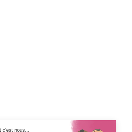
16 juillet 2026
Journée Internationale de la Jeunesse : rendez-vous le 12
août à Saint-Paul !
28 mai 2026
Annonce de vente aux enchères
6 août 2026
Garderie municipale : les inscriptions ouvertes à Saint-Paul
Newsletter
Abonnez-vous à la Newsletter pour suivre toute l'actualité de la Ville
de Saint-Paul !
Nom
Adresse e-mail
*