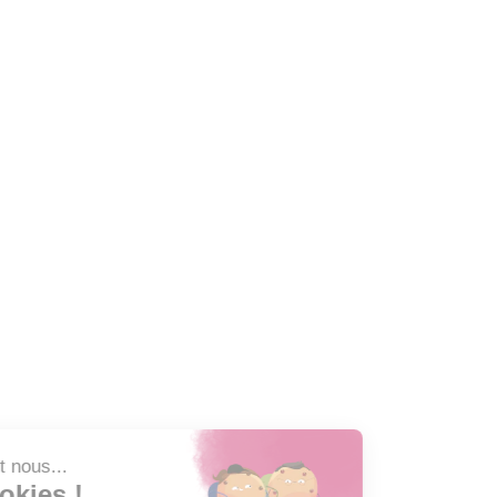
Lun-Jeu: 8h-16h / Ven: 8h-15h
maire@mairie-saintpaul.fr
À la Une
16 juillet 2026
Journée Internationale de la Jeunesse : rend
28 mai 2026
Annonce de vente aux enchères
6 août 2026
Garderie municipale : les inscriptions ouver
Newsletter
Abonnez-vous à la Newsletter pour suivre toute l'ac
Nom