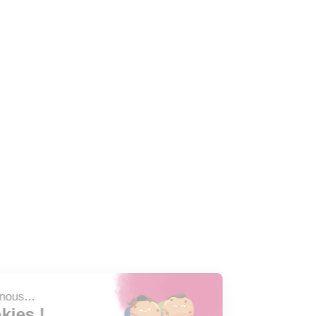
Lun-Jeu: 8h-16h / Ven: 8h-15h
maire@mairie-saintpaul.fr
À la Une
16 juillet 2026
Journée Internationale de la Jeunesse : rend
28 mai 2026
Annonce de vente aux enchères
6 août 2026
Garderie municipale : les inscriptions ouver
Newsletter
Abonnez-vous à la Newsletter pour suivre toute l'ac
Nom